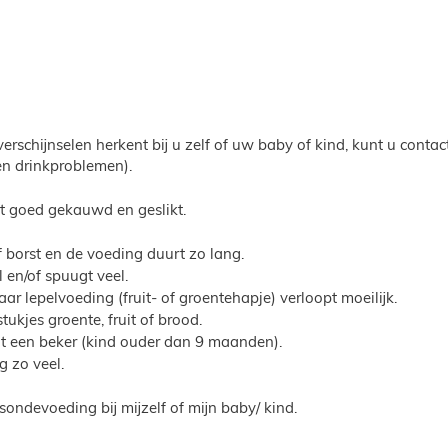
schijnselen herkent bij u zelf of uw baby of kind, kunt u cont
 en drinkproblemen).
et goed gekauwd en geslikt.
of borst en de voeding duurt zo lang.
l en/of spuugt veel.
r lepelvoeding (fruit- of groentehapje) verloopt moeilijk.
tukjes groente, fruit of brood.
uit een beker (kind ouder dan 9 maanden).
g zo veel.
 sondevoeding bij mijzelf of mijn baby/ kind.